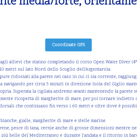
ente media/forte, orientament
Coordinate GPS
e agli allievi che stanno completando il corso Open Water Diver (
10 metri sul lato Nord dello Scoglio dell'Argentarola.
ure ridossati alla parete nel caso in cui ci sia corrente, raggiun
ia navigando per circa 5 minuti in direzione Isola del Giglio mant
propria. Superata la cigliata andremo avanti mantenendo la parete s
mente ricoperta di margherite di mare, per poi tornare indietro co
 dorsali che continuano fin verso i 60 metri e oltre dove è possi
bianche, gialle, margherite di mare e stelle marine.
ene, pesce di tana, cernie anche di grosse dimensioni mentre nel
 più belle del Mediterraneo e durante l'andata e il ritorno in barca