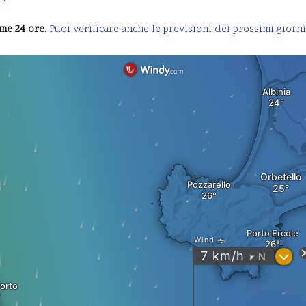
me 24 ore.
Puoi verificare anche le previsioni dei prossimi giorn