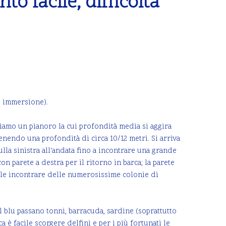
o facile, difficoltà
4° immersione).
giamo un pianoro la cui profondità media si aggira
enendo una profondità di circa 10/12 metri. Si arriva
ulla sinistra all'andata fino a incontrare una grande
n parete a destra per il ritorno in barca; la parete
bile incontrare delle numerosissime colonie di
 blu passano tonni, barracuda, sardine (soprattutto
 è facile scorgere delfini e per i più fortunati le